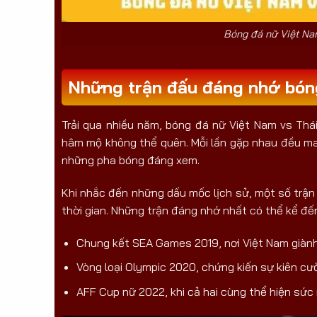
Bóng đá nữ Việt Nam
Những trận đấu đáng nhớ bóng
Trải qua nhiều năm, bóng đá nữ Việt Nam vs Thá
hâm mộ không thể quên. Mỗi lần gặp nhau đều man
những pha bóng đáng xem.
Khi nhắc đến những dấu mốc lịch sử, một số trận
thời gian. Những trận đáng nhớ nhất có thể kể đế
Chung kết SEA Games 2019, nơi Việt Nam giành
Vòng loại Olympic 2020, chứng kiến sự kiên cư
AFF Cup nữ 2022, khi cả hai cùng thể hiện sức