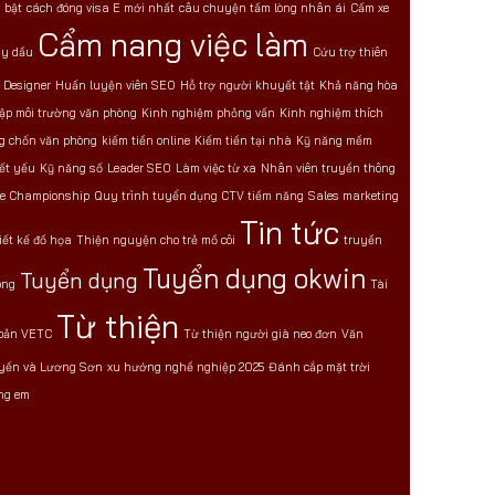
i bật
cách đóng visa E mới nhất
câu chuyện tấm lòng nhân ái
Cấm xe
Cẩm nang việc làm
y dầu
Cứu trợ thiên
Designer
Huấn luyện viên SEO
Hỗ trợ người khuyết tật
Khả năng hòa
ập môi trường văn phòng
Kinh nghiệm phỏng vấn
Kinh nghiệm thích
g chốn văn phòng
kiếm tiền online
Kiếm tiền tại nhà
Kỹ năng mềm
iết yếu
Kỹ năng số
Leader SEO
Làm việc từ xa
Nhân viên truyền thông
e Championship
Quy trình tuyển dụng CTV tiềm năng
Sales marketing
Tin tức
iết kế đồ họa
Thiện nguyện cho trẻ mồ côi
truyền
Tuyển dụng okwin
Tuyển dụng
ông
Tài
Từ thiện
oản VETC
Từ thiện người già neo đơn
Văn
yến và Lương Sơn
xu hướng nghề nghiệp 2025
Đánh cắp mặt trời
ng em