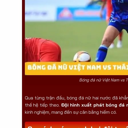
Bóng đá nữ Việt Nam vs T
Qua từng trận đấu, bóng đá nữ hai nước đã khẳ
thế hệ tiếp theo.
Đội hình xuất phát bóng đá
kinh nghiệm, mang đến sự cân bằng hiếm có.