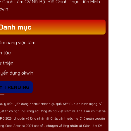
+ Cách Làm CV Nổi Bật Để Chinh Phục Liên Minh
kwin
Danh mục
ẩm nang việc làm
n tức
ừ thiện
uyển dụng okwin
# TRENDING
lưu ý để tuyển dụng nhóm Senier hiệu quả
AFF Cup
an ninh mạng
Bí
yết thích nghi nơi công sở
Bóng đá nữ Việt Nam vs Thái Lan
chi tiết về
RO 2024
chuyện về lòng nhân ái
Chắp cánh ước mơ
Chủ quản truyền
ông
Copa America 2024
các câu chuyện về lòng nhân ái
Cách làm CV