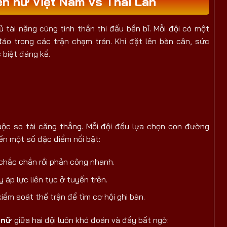
ển nữ Việt Nam vs Thái Lan
tài năng cùng tinh thần thi đấu bền bỉ. Mỗi đội có một
áo trong các trận chạm trán. Khi đặt lên bàn cân, sức
 biệt đáng kể.
uộc so tài căng thẳng. Mỗi đội đều lựa chọn con đường
đến một số đặc điểm nổi bật:
chắc chắn rồi phản công nhanh.
 áp lực liên tục ở tuyến trên.
ểm soát thế trận để tìm cơ hội ghi bàn.
á nữ
giữa hai đội luôn khó đoán và đầy bất ngờ.