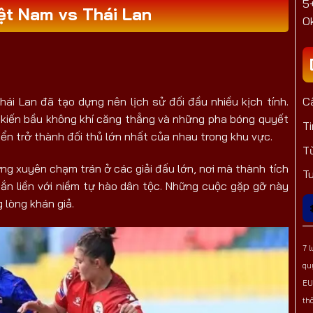
5
ệt Nam vs Thái Lan
O
ái Lan đã tạo dựng nên lịch sử đối đầu nhiều kịch tính.
C
 kiến bầu không khí căng thẳng và những pha bóng quyết
Ti
uyển trở thành đối thủ lớn nhất của nhau trong khu vực.
T
ường xuyên chạm trán ở các giải đấu lớn, nơi mà thành tích
T
ắn liền với niềm tự hào dân tộc. Những cuộc gặp gỡ này
lòng khán giả.
7 
qu
EU
th