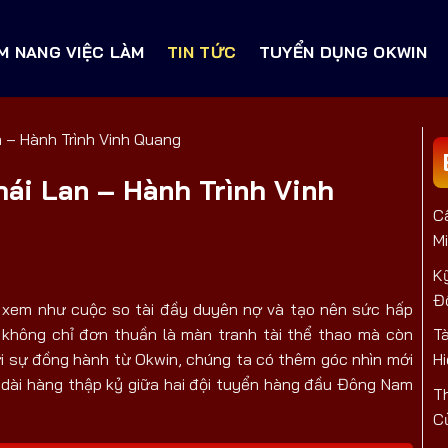
M NANG VIỆC LÀM
TIN TỨC
TUYỂN DỤNG OKWIN
 – Hành Trình Vinh Quang
ái Lan – Hành Trình Vinh
C
M
K
Đ
xem như cuộc so tài đầy duyên nợ và tạo nên sức hấp
T
a không chỉ đơn thuần là màn tranh tài thể thao mà còn
Hi
i sự đồng hành từ Okwin, chúng ta có thêm góc nhìn mới
dài hàng thập kỷ giữa hai đội tuyển hàng đầu Đông Nam
T
C