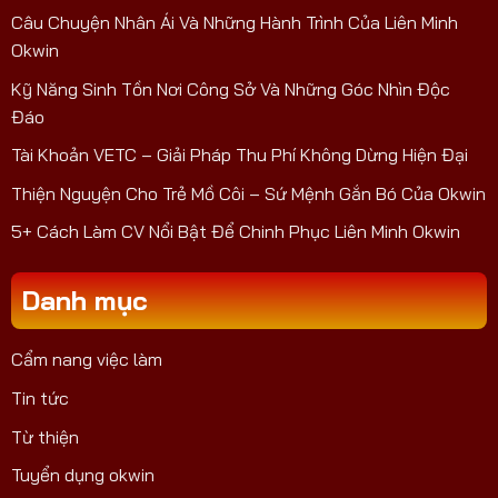
Câu Chuyện Nhân Ái Và Những Hành Trình Của Liên Minh
Okwin
Kỹ Năng Sinh Tồn Nơi Công Sở Và Những Góc Nhìn Độc
Đáo
Tài Khoản VETC – Giải Pháp Thu Phí Không Dừng Hiện Đại
Thiện Nguyện Cho Trẻ Mồ Côi – Sứ Mệnh Gắn Bó Của Okwin
5+ Cách Làm CV Nổi Bật Để Chinh Phục Liên Minh Okwin
Danh mục
Cẩm nang việc làm
Tin tức
Từ thiện
Tuyển dụng okwin