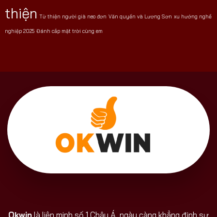
thiện
Từ thiện người già neo đơn
Văn quyến và Lương Sơn
xu hướng nghề
nghiệp 2025
Đánh cắp mặt trời cùng em
Okwin
là liên minh số 1 Châu Á, ngày càng khẳng định sự