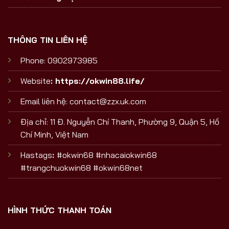
THÔNG TIN LIÊN HỆ
Phone: 0902973985
Website
:
https://okwin88.life/
Email liên hệ:
contact@zzx.uk.com
Địa chỉ: 11 Đ. Nguyễn Chí Thanh, Phường 9, Quận 5, Hồ
Chí Minh, Việt Nam
Hastags
:
#okwin68 #nhacaiokwin68
#trangchuokwin68 #okwin68net
HÌNH THỨC THANH TOÁN