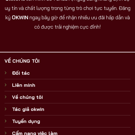
uy tín và chất lượng trong từng trò chơi tực tuyến. Đăng
ký
OKWIN
ngay bây giờ để nhận nhiều ưu đãi hấp dẫn và
có được trải nghiệm cực đỉnh!
VỀ CHÚNG TÔI
Đối tác
Liên minh
Về chúng tôi
Tác giả okwin
Tuyển dụng
Cẩm nang việc làm