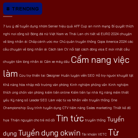
# TRENDING
7 lưu ý để tuyển dụng nhóm Senier hiệu quả
AFF Cup
an ninh mạng
Bí quyết thích
nghi nơi công sở
Bóng đá nữ Việt Nam vs Thái Lan
chi tiết về EURO 2024
chuyện
về lòng nhân ái
Chắp cánh ước mơ
Chủ quản truyền thông
Copa America 2024
các
câu chuyện về lòng nhân ái
Cách làm CV nổi bật
cách đóng visa E mới nhất
câu
Cẩm nang việc
chuyện tấm lòng nhân ái
Cấm xe máy dầu
làm
Cứu trợ thiên tai
Designer
Huấn luyện viên SEO
Hỗ trợ người khuyết tật
Khả năng hòa nhập môi trường văn phòng
Kinh nghiệm phỏng vấn
Kinh nghiệm
thích ứng chốn văn phòng
kiếm tiền online
Kiếm tiền tại nhà
Kỹ năng mềm thiết
yếu
Kỹ năng số
Leader SEO
Làm việc từ xa
Nhân viên truyền thông
One
Championship
Quy trình tuyển dụng CTV tiềm năng
Sales marketing
Thiết kế đồ
Tin tức
Tuyển
họa
Thiện nguyện cho trẻ mồ côi
truyền thông
Từ
Tuyển dụng okwin
dụng
Tài khoản VETC