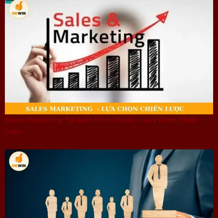
Sales Marketing Tại Liên Minh Okwin – Lựa Chọn Chiến
Lược