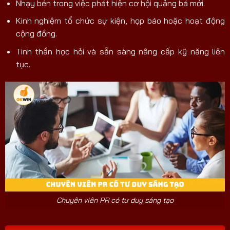
Nhạy bén trong việc phát hiện cơ hội quảng bá mới.
Kinh nghiệm tổ chức sự kiện, họp báo hoặc hoạt động
cộng đồng.
Tinh thần học hỏi và sẵn sàng nâng cấp kỹ năng liên
tục.
Chuyên viên PR có tư duy sáng tạo