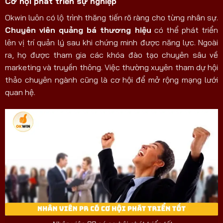
Cơ hội phát triển sự nghiệp
Okwin luôn có lộ trình thăng tiến rõ ràng cho từng nhân sự.
Chuyên viên quảng bá thương hiệu
có thể phát triển
lên vị trí quản lý sau khi chứng minh được năng lực.
Ngoài
ra, họ được tham gia các khóa đào tạo chuyên sâu về
marketing và truyền thông. Việc thường xuyên tham dự hội
thảo chuyên ngành cũng là cơ hội để mở rộng mạng lưới
quan hệ.