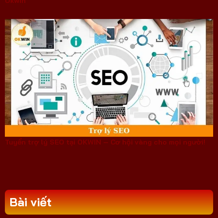
Okwin
Tuyển trợ lý SEO tại OKWIN – Cơ hội vàng cho mọi người!
Bài viết