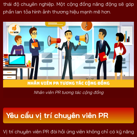
thái độ chuyên nghiệp. Một cộng đồng năng động sẽ góp
phần lan tỏa hình ảnh thương hiệu mạnh mẽ hơn.
Nhân viên PR tương tác cộng đồng
Yêu cầu vị trí chuyên viên PR
Vị trí chuyên viên PR đòi hỏi ứng viên không chỉ có kỹ năng