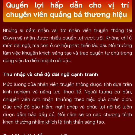
Quyền lợi hấp dẫn cho vị trí
chuyên viên quảng bá thương hiệu
Những ai đảm nhận vai trò nhân viên truyền thông tại
Okwin sẽ nhận được nhiều quyền lợi vượt trội. Không chỉ ở
mức đãi ngộ, mà còn ở cơ hội phát triển lâu dài. Môi trường
làm việc khuyến khích sáng tạo và trao quyền tự chủ trong
công việc là điểm mạnh nổi bật.
Thu nhập và chế độ đãi ngộ cạnh tranh
Mức lương của nhân viên truyền thông được tính dựa trên
kinh nghiệm và năng lực thực tế. Ngoài lương cơ bản,
chuyên viên còn nhận thưởng theo hiệu quả chiến dịch.
Các chế độ bảo hiểm, nghỉ phép và phúc lợi nội bộ luôn
được đảm bảo đầy đủ. Mỗi năm sẽ có các chương trình
khen thưởng nhằm khích lệ tinh thần sáng tạo.